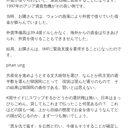
1997年のアジア通貨危機がその良い例です。
当時、お隣さんでは、ウォンの急落により外貨で借りていた借
金が膨らんでいました。
外貨準備高は39.4億ドルしかなく、海外からの資金は引きあげ
られ、外貨を借りることもできませんでした。
結局、お隣さんは、IMFに緊急支援を要求することになったので
す。
phan ung
共産化を進めようとする文大統領を選び、なんとか民主党の過
半数を選んだ韓国民にとって 現状は望んだ通りのもので そ
の結果は韓国民の責任である。賢いとは思えない。
K国サイドにスワップするかどうかの選択権は無い。日本はまっ
ぴらごめん。貸してもこれまで払ったこと何度あるの？ これ
はどの国も一緒。上から目線の態度でお金を借りようなんてど
の国が応じるのか。まず一つも無いでしょう。
「恩を仇で返す」を公然と行い、今後もそうすることが確定し