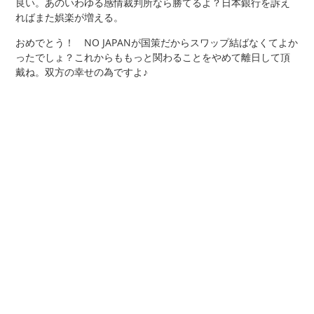
良い。あのいわゆる感情裁判所なら勝てるよ？日本銀行を訴え
ればまた娯楽が増える。
おめでとう！ NO JAPANが国策だからスワップ結ばなくてよか
ったでしょ？これからももっと関わることをやめて離日して頂
戴ね。双方の幸せの為ですよ♪