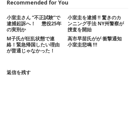
Recommended for You
小室圭さん “不正試験”で
小室圭を逮捕 !! 驚きのカ
逮捕起訴へ！ 懲役25年
ンニング手法 NY州警察が
の実刑か
捜査を開始
M子氏が狂乱状態で連
高市早苗氏がが 衝撃通知
絡！緊急帰国したい理由
小室圭悲鳴 !!!
が普通じゃなかった！
返信を残す