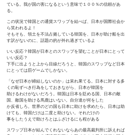
ている。我が国の害になるという意味で１００％の信頼があ
る。
この状況で韓国との通貨スワップを結べば、日本が国際社会か
ら笑われるよ！
そもそも、領土を不法占拠している韓国を、日本が助け船を出
す訳がないのに、話題の的が外れ過ぎているよ
いい反応？韓国が日本とのスワップを望むことが日本にとって
いい反応？
下手に出ようと上から目線だろうと、韓国のスワップなど日本
にとっては罰ゲームでしかない。
「なぜ日本が締結しないのか」は呆れ果てる。日本に対する多
くの恥ずべき行為をしておきながら、日本が韓国を
助けるわけがないだろう。韓国は日本を貶める国、日本の敵
国、敵国を助ける馬鹿はいない。自分達が何をした
か反省しろ。世界のどの国も日本に助けを求めたら、日本は助
けても、韓国だけは二度と助けない。それだけの
事をしたうえで助けろとはふざけるにも程がある
スワップ日本が結んでくれないならあの最高裁判所に訴えれば