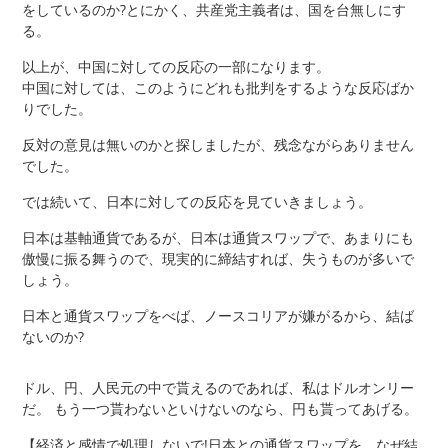
をしているのか?とにかく、共産党主義者は、国を台無しにす
る。
以上が、中国に対しての反応の一部になります。
中国に対しては、このようにどれも批判をするような反応ばか
りでした。
反対の意見は無いのかと探しましたが、残念ながらありません
でした。
では続いて、日本に対しての反応を見ていきましょう。
日本は基軸通貨であるが、日本は通貨スワップで、あまりにも
傲慢に振る舞うので、現実的に締結すれば、失うものが多いで
しょう。
日本と通貨スワップをべば、ノースコリアが嫌がるから、結ば
ないのか?
ドル、円、人民元の中で貰えるのであれば、私はドルオンリー
だ。 もう一つ貰わないといけないのなら、円も貰ってあげる。
【経済と感情で処理しないで!日本との通貨スワップを、なぜ結