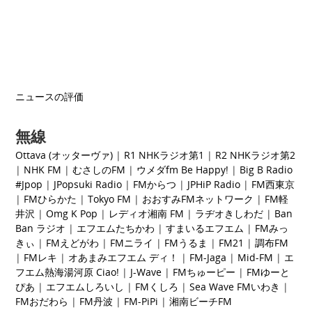
ニュースの評価
無線
Ottava (オッターヴァ)
|
R1 NHKラジオ第1
|
R2 NHKラジオ第2
|
NHK FM
|
むさしのFM
|
ウメダfm Be Happy!
|
Big B Radio
#Jpop
|
JPopsuki Radio
|
FMからつ
|
JPHiP Radio
|
FM西東京
|
FMひらかた
|
Tokyo FM
|
おおすみFMネットワーク
|
FM軽
井沢
|
Omg K Pop
|
レディオ湘南 FM
|
ラヂオきしわだ
|
Ban
Ban ラジオ
|
エフエムたちかわ
|
すまいるエフエム
|
FMみっ
きぃ
|
FMえどがわ
|
FMニライ
|
FMうるま
|
FM21
|
調布FM
|
FMレキ
|
オ
あまみエフエム ディ！
|
FM-Jaga
|
Mid-FM
|
エ
フエム熱海湯河原 Ciao!
|
J-Wave
|
FMちゅーピー
|
FMゆーと
ぴあ
|
エフエムしろいし
|
FMくしろ
|
Sea Wave FMいわき
|
FMおだわら
|
FM丹波
|
FM-PiPi
|
湘南ビーチFM