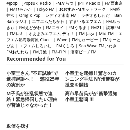
#Jpop
|
JPopsuki Radio
|
FMからつ
|
JPHiP Radio
|
FM西東京
|
FMひらかた
|
Tokyo FM
|
おおすみFMネットワーク
|
FM軽
井沢
|
Omg K Pop
|
レディオ湘南 FM
|
ラヂオきしわだ
|
Ban
Ban ラジオ
|
エフエムたちかわ
|
すまいるエフエム
|
FMみっ
きぃ
|
FMえどがわ
|
FMニライ
|
FMうるま
|
FM21
|
調布FM
|
FMレキ
|
オ
あまみエフエム ディ！
|
FM-Jaga
|
Mid-FM
|
エ
フエム熱海湯河原 Ciao!
|
J-Wave
|
FMちゅーピー
|
FMゆーと
ぴあ
|
エフエムしろいし
|
FMくしろ
|
Sea Wave FMいわき
|
FMおだわら
|
FM丹波
|
FM-PiPi
|
湘南ビーチFM
Recommended for You
小室圭さん “不正試験”で
小室圭を逮捕 !! 驚きのカ
逮捕起訴へ！ 懲役25年
ンニング手法 NY州警察が
の実刑か
捜査を開始
M子氏が狂乱状態で連
高市早苗氏がが 衝撃通知
絡！緊急帰国したい理由
小室圭悲鳴 !!!
が普通じゃなかった！
返信を残す