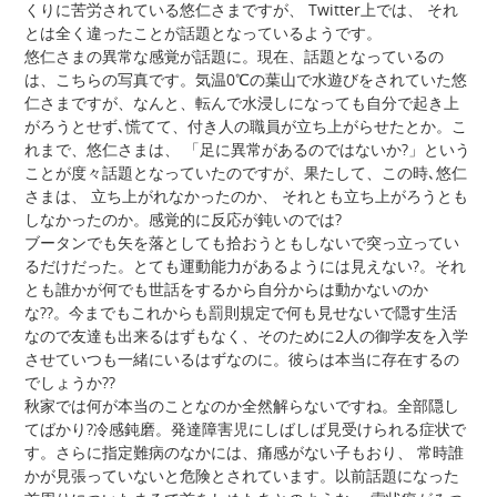
くりに苦労されている悠仁さまですが、 Twitter上では、 それ
とは全く違ったことが話題となっているようです。
悠仁さまの異常な感覚が話題に。現在、話題となっているの
は、こちらの写真です。気温0℃の葉山で水遊びをされていた悠
仁さまですが、なんと、転んで水浸しになっても自分で起き上
がろうとせず､慌てて、付き人の職員が立ち上がらせたとか。こ
れまで、悠仁さまは、 「足に異常があるのではないか?」という
ことが度々話題となっていたのですが、果たして、この時､悠仁
さまは、 立ち上がれなかったのか、 それとも立ち上がろうとも
しなかったのか。感覚的に反応が鈍いのでは?
ブータンでも矢を落としても拾おうともしないで突っ立ってい
るだけだった。とても運動能力があるようには見えない?。それ
とも誰かが何でも世話をするから自分からは動かないのか
な??。今までもこれからも罰則規定で何も見せないで隠す生活
なので友達も出来るはずもなく、そのために2人の御学友を入学
させていつも一緒にいるはずなのに。彼らは本当に存在するの
でしょうか??
秋家では何が本当のことなのか全然解らないですね。全部隠し
てばかり?冷感鈍磨。発達障害児にしばしば見受けられる症状で
す。さらに指定難病のなかには、痛感がない子もおり、 常時誰
かが見張っていないと危険とされています。以前話題になった