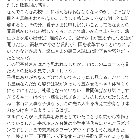
だした敗戦国の感覚。
なんでこんな高校生活に堪え忍ばねばならないのか、 さっぱり
目的も意義もわからない。こうして悠仁さまをなし崩し的に許
容すると、その分、愛子さまに申し訳ないことしてるなあとの
罪悪感がじわじわ増してくる。ここで誰かが立ち上がって、悠
仁さまを追い出せば､ 廃嫡されて、愛子さまが皇太子になる道が
開けだし、 高校生の小さな反乱が、国を改革することになれば
いいかなとか思う。悠仁さまの裏口入試には陛下もお怒りだっ
たと読んだ。
この記事皆さんはどう思われましたか。ではこのニュースを見
た人々の反応を見ていきましょう。
子供にありがちなふざけて歩いてるようにも見える。だとして
も皇族なんだから姿勢は親がきっちり直させるべき！体幹もぐ
にゃぐにゃだし、礼儀もなっていない。世間体ばかり気にしす
ぎてるキーコはペット感覚と雅子さまに対抗したいだけなんだ
ね。本当に大事な子供なら、この先の人生を考えて療育なり体
力をつけさせるようにするはず。
ズル仁くんが下肢装具を必要としていたことは以前から指摘さ
れていました。半ズボンが普通の小学生時代もほとんど長ズボ
ンですし、まるで乗馬靴をブーツアウトするような履きかた
で、膝より下、下腿部から下をすっぽり長靴で覆ったような膨