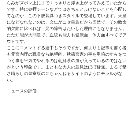
らみがズボン上にまでくっきりと浮き上がってみえていたから
です。特に参拝シーンなどではきちんと歩けないことを心配し
てなのか、この下肢装具つきスタイルで登場しています。天皇
になどなれないのは、文仁がニセ皇族だから当然で、その致命
的欠陥に比べれば、足の障害はたいした理由にもなりません。
ただ知能が大問題で、血統も能力も健康面、体力面すべてでア
ウトです。
ここにコメントする連中もそうですが、何よりも記事を書く者
も元宮内庁の職員なら絶望的。秋篠宮家の事を重箱のすみをつ
つく事を平気でやれるのは朝鮮系の血が入っているのではない
かという印象です。まともな大人の意見はほぼ皆無。まるで憂
さ晴らしの皇室版の２ちゃんねるサイトのようにモラルがな
い。
ニュースの評価