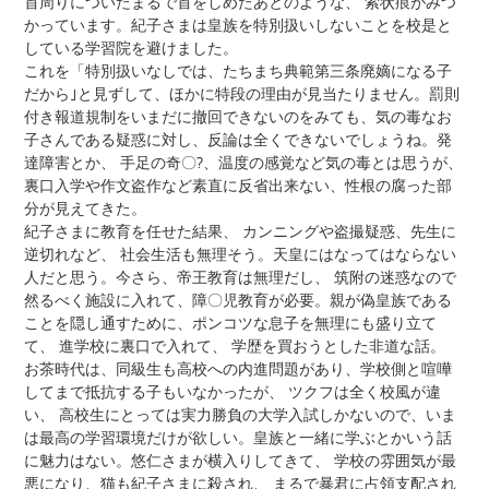
首周りについたまるで首をしめたあとのような、 索状痕がみつ
かっています。紀子さまは皇族を特別扱いしないことを校是と
している学習院を避けました。
これを「特別扱いなしでは、たちまち典範第三条廃嫡になる子
だから｣と見ずして、ほかに特段の理由が見当たりません。罰則
付き報道規制をいまだに撤回できないのをみても、気の毒なお
子さんである疑惑に対し、反論は全くできないでしょうね。発
達障害とか、 手足の奇〇?、温度の感覚など気の毒とは思うが、
裏口入学や作文盗作など素直に反省出来ない、性根の腐った部
分が見えてきた。
紀子さまに教育を任せた結果、 カンニングや盗撮疑惑、先生に
逆切れなど、 社会生活も無理そう。天皇にはなってはならない
人だと思う。今さら、帝王教育は無理だし、 筑附の迷惑なので
然るべく施設に入れて、障〇児教育が必要。親が偽皇族である
ことを隠し通すために、ポンコツな息子を無理にも盛り立て
て、 進学校に裏口で入れて、 学歴を買おうとした非道な話。
お茶時代は、同級生も高校への内進問題があり、学校側と喧嘩
してまで抵抗する子もいなかったが、 ツクフは全く校風が違
い、 高校生にとっては実力勝負の大学入試しかないので、いま
は最高の学習環境だけが欲しい。皇族と一緒に学ぶとかいう話
に魅力はない。悠仁さまが横入りしてきて、 学校の雰囲気が最
悪になり、猫も紀子さまに殺され、 まるで暴君に占領支配され