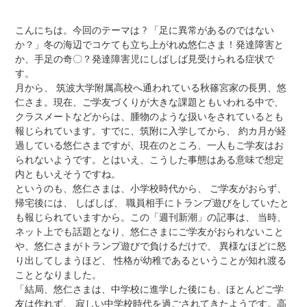
こんにちは。今回のテーマは ? 「足に異常があるのではない
か？」冬の海辺でコケても立ち上がれぬ悠仁さま！発達障害と
か、手足の奇〇？発達障害児にしばしば見受けられる症状で
す。
月から、 筑波大学附属高校へ通われている秋篠宮家の長男、悠
仁さま。現在、ご学友づくりが大きな課題ともいわれる中で、
クラスメートなどからは、腫物のような扱いをされているとも
報じられています。すでに、筑附に入学してから、 約カ月が経
過している悠仁さまですが、現在のところ、一人もご学友はお
られないようです。とはいえ、こうした事態はある意味で想定
内ともいえそうですね。
というのも、悠仁さまは、小学校時代から、 ご学友がおらず、
帰宅後には、 しばしば、 職員相手にトランプ遊びをしていたと
も報じられていますから。この「週刊新潮」の記事は、 当時、
ネット上でも話題となり、悠仁さまにご学友がおられないこと
や、悠仁さまがトランプ遊びで負けるだけで、 異様なほどに怒
り出してしまうほど、 性格が幼稚であるということが知れ渡る
こととなりました。
「結局、悠仁さまは、中学校に進学した後にも、ほとんどご学
友は作れず、 寂しい中学校時代を過ごされてきたようです。高