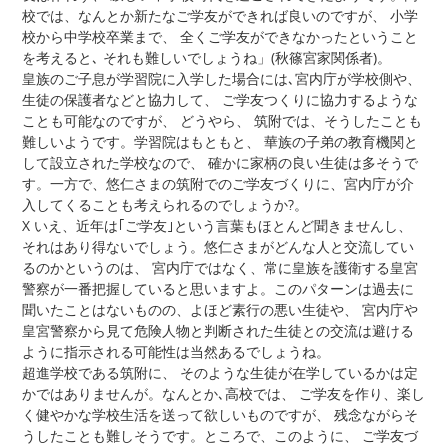
校では、なんとか新たなご学友ができれば良いのですが、 小学
校から中学校卒業まで、 全くご学友ができなかったということ
を考えると､ それも難しいでしょうね」(秋篠宮家関係者)。
皇族のご子息が学習院に入学した場合には､宮内庁が学校側や、
生徒の保護者などと協力して、 ご学友つくりに協力するような
ことも可能なのですが、 どうやら、 筑附では、そうしたことも
難しいようです。学習院はもともと、 華族の子弟の教育機関と
して設立された学校なので、 確かに家柄の良い生徒は多そうで
す。一方で、悠仁さまの筑附でのご学友づくりに、宮内庁が介
入してくることも考えられるのでしょうか?。
X いえ、近年は｢ご学友｣という言葉もほとんど聞きませんし、
それはあり得ないでしょう。悠仁さまがどんな人と交流してい
るのかというのは、 宮内庁ではなく、常に皇族を護衛する皇宮
警察が一番把握していると思いますよ。このパターンは過去に
聞いたことはないものの、よほど素行の悪い生徒や、 宮内庁や
皇宮警察から見て危険人物と判断された生徒との交流は避ける
ように指示される可能性は当然あるでしょうね。
超進学校である筑附に、 そのような生徒が在学しているかは定
かではありませんが。なんとか､高校では、 ご学友を作り、楽し
く健やかな学校生活を送って欲しいものですが、 残念ながらそ
うしたことも難しそうです。ところで、このように、 ご学友づ