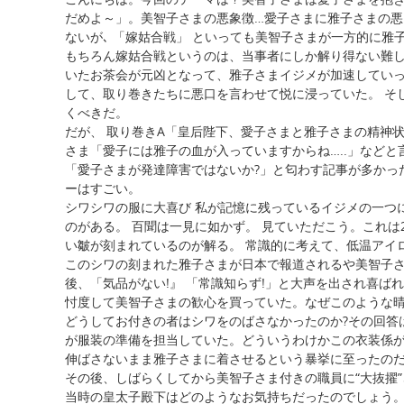
だめよ～」。美智子さまの悪象徴…愛子さまに雅子さまの悪
ないが､ 「嫁姑合戦」 といっても美智子さまが一方的に雅
もちろん嫁姑合戦というのは、当事者にしか解り得ない難し
いたお茶会が元凶となって、雅子さまイジメが加速していっ
して、取り巻きたちに悪口を言わせて悦に浸っていた。 そ
くべきだ。
だが、 取り巻きA「皇后陛下、愛子さまと雅子さまの精神
さま「愛子には雅子の血が入っていますからね…..」など
「愛子さまが発達障害ではないか?」と匂わす記事が多かっ
ーはすごい。
シワシワの服に大喜び 私が記憶に残っているイジメの一つ
のがある。 百聞は一見に如かず。 見ていただこう。これは
い皺が刻まれているのが解る。 常識的に考えて、低温アイ
このシワの刻まれた雅子さまが日本で報道されるや美智子
後、「気品がない!』 「常識知らず!」と大声を出され喜ばれ
忖度して美智子さまの歓心を買っていた。なぜこのような晴
どうしてお付きの者はシワをのばさなかったのか?その回答
が服装の準備を担当していた。どういうわけかこの衣装係が
伸ばさないまま雅子さまに着させるという暴挙に至ったのだ
その後、しばらくしてから美智子さま付きの職員に“大抜擢”
当時の皇太子殿下はどのようなお気持ちだったのでしょう