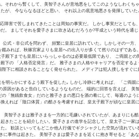
ね。それから暫くして、美智子さんが意地悪をしてこのようなしわくち
たが、 今ならなるほどと思い、 それ以上の底意地悪さを発揮していた
適応障害で苦しまれてきたことは周知の事実だ。 しかし事実だとしても
だ。 ましてそれを愛子さまに吹き込むだろうか?平成という時代を通じ
、公式・非公式を問わず、 頻繁に皇居に訪れていた。しかしその一方、
を鑑みれば、秋篠宮家よりも皇居への出入りが多くて然りのはずである
太子殿下までも皇居にいらっしゃるのは必要最低限であり、 ご両親との
殿下の 「人格否定発言」だ。 雅子さまの人格やキャリアを否定するよ
両陛下に相談されることなく発せられた。 メディアは犯人捜しをすぐに
意を明らかにするよう殿下を促した｡ しかし冷静に考えれば、 「ご両親
の原因があると告白しているようなものだ。 端的に回答を言えば、 美
だの「無銭飲食女」だのと雅子さまの悪口を酒の肴にして、毎週のよう
い換えれば「陰口体質」の酷さを考慮すれば、皇太子殿下が頑なに皇居
。 美智子さまは雅子さまを一方的に毛嫌いされていたが、あまりにも酷
に起きたことを紹介したい。愛子さまの進学を記念して、皇太子ご一家
た。 歓談といってもどこか他人行儀でギクシャクした空気が流れてい
ときに事件は起きた。 美智子さまは愛子さまを近くに抱き寄せると「あ