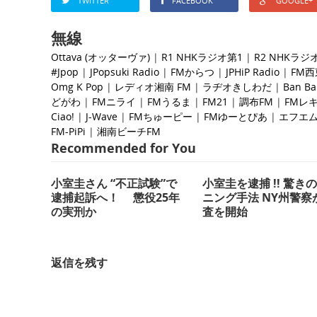
TWITTER
FACEBOOK
GOOGLE+
無線
Ottava (オッターヴァ)
|
R1 NHKラジオ第1
|
R2 NHKラジ
#Jpop
|
JPopsuki Radio
|
FMからつ
|
JPHiP Radio
|
FM
Omg K Pop
|
レディオ湘南 FM
|
ラヂオきしわだ
|
Ban B
どがわ
|
FMニライ
|
FMうるま
|
FM21
|
調布FM
|
FMレ
Ciao!
|
J-Wave
|
FMちゅーピー
|
FMゆーとぴあ
|
エフエ
FM-PiPi
|
湘南ビーチFM
Recommended for You
小室圭さん “不正試験”で
小室圭を逮捕 !! 驚き
逮捕起訴へ！ 懲役25年
ニング手法 NY州警察
の実刑か
査を開始
返信を残す