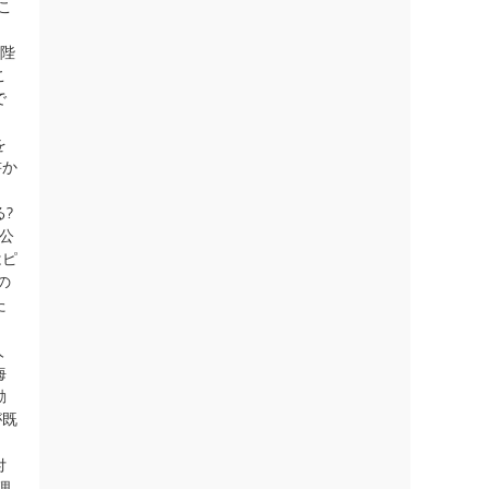
こ
皇陛
こ
で
を
書か
?
公
はピ
の
た
人
海
動
が既
付
理