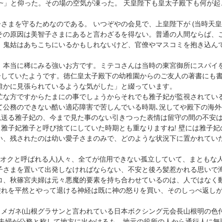
よ~」と仰った。その場の空気が凍った。 天皇陛下も皇太子殿下も何が起
さまを守るためなのである。 いつぞやの会見で、上皇陛下が (当時天
その原因は美智子さまにあると言わざるを得ない。普通の人間ならば、
。鬼姑はあちこちにいるかもしれないけど、官僚やマスコミを抱き込ん
 本当に稀にみる強いお方です。ミテコさんは当時の東宮御所にスパイ
告していたようです。徳仁皇太子殿下の幼稚園からのご友人の著書にも
誰かに見張られているような気がした」と綴っています。
忙な方ですからたまにの事でしょうからそれでも雅子妃が監視されている
て公務のできない酷い適応障害で苦しんでいる時期､況してや殿下の海外
見送る雅子妃の、今まで見た事のない引きつった表情は留守の間の不安
雅子妃雅子と呼び捨てにしていた時期とも重なりますね! 壁には雅子妃
い、残されたのは幼い愛子さまのみで、どのような状況下に置かれてい
(オクと呼ばれる人)人々、全てが信用できない孤立していて、まともな
子さまを置いて出発しなければならない、不安と後ろ髪惹かれる思いで
コ、秋篠宮夫婦は元々悪魔的要素を持ち合わせているのは、人ではなく
塗れを平然とやって退ける神経は既に神の怒りを買い、そのしっぺ返し
メガネ(山根グラサンと言われている日本ボクシング元会長山根明の色
宮夫婦が公務と称して地方に出かけるも、地元の役所の人から通行人に無