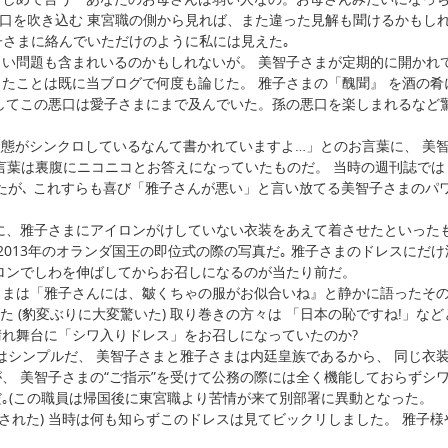
口を吹き込む 東宮職の側から見れば、また違った見解も聞けるかもし
子さまに絡んでいただけのように私には見えた｡
い問題も含まれいるのかもしれないが。 美智子さまが定期的に開かれ
たことは既に当ブログで何度も論じた。 雅子さまの「醜聞』 を酒の肴
してこの悪口は愛子さまにまで及んでいた。孫の悪口を楽しまれるなど
状態がシンクロしているなんて書かれていますよ…」とのお言葉に、 美
と言葉は裏腹にニコニコとお答えになっていたものだ。 当時の週刊誌では
たが､ これすらも喜び「雅子さんが悪い」と言い放てる美智子さまのパ
に、雅子さまにアイロンがけしていない衣装をあえて着させたといった
2013年のオランダ国王の即位式の際の写真だ｡ 雅子さまのドレスにだけ
ロンでしわを伸ばしてからお召しになるのが当たり前だ。
さまは「雅子さんには、皺くちゃの服がお似合いね』と静かに語ったそ
た (豹変ぶりに大変驚いた) 取り巻きの方々は 「日本の恥ですね!」など
れ舞台に「シワ入りドレス」をお召しになっていたのか?
はシンプルだ、 美智子さまと雅子さまは内廷皇族であるから、 同じ衣
、 美智子さまの“ご指示”を受けて公務の際には全く機能しておらずシ
｡(この職員は帰国後に東宮職より苦情が来て別部署に異動となった。
された) 当時は何も知らずこのドレスは見てビックリしました。 雅子様
。