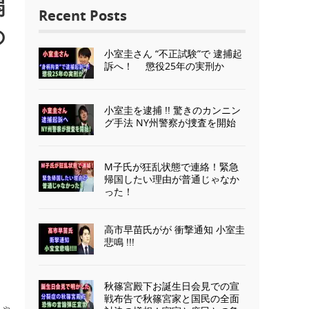
弱
Recent Posts
の
小室圭さん “不正試験”で 逮捕起
訴へ！ 懲役25年の実刑か
小室圭を逮捕 !! 驚きのカンニン
グ手法 NY州警察が捜査を開始
M子氏が狂乱状態で連絡！緊急
帰国したい理由が普通じゃなか
った！
高市早苗氏がが 衝撃通知 小室圭
悲鳴 !!!
秋篠宮殿下お誕生日会見での宣
戦布告で秋篠宮家と国民の全面
ちゃ