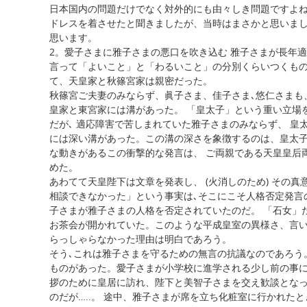
日本国内の問題だけでなく対外的にも由々しき問題ですよ
ドレスを着させたと聞きましたが、当時はまさかと思いまし
思います。
2。愛子さまに雅子さまの悪口を吹き込む 雅子さまが長年
言って「よいこと」と「わるいこと」の分別くらいつくもの
て、天皇家と秋篠宮家は親密だった。
秋篠宮ご夫妻のみならず、眞子さま、佳子さま､悠仁さまも
皇家と東宮家には溝があった。 「皇太子」という重い立場
だが､ 適応障害で苦しまれていた雅子さまのみならず、 皇
には深い溝があった。この溝の深さを象徴するのは、皇太子
な動きがあるこの衝撃的な発言は、 ご両親である天皇皇后
めた。
あわてて天皇陛下は文章を発表し、 (火消しのため) その真
相談できなかった」という事実は､そこにこそ人格否定発言
子さまが雅子さまの人格を否定されていたのだ。 「石女」
お茶会が開かれていた。このような平成皇室の異様さ、言
らっしゃらなかった理由は明白であろう。
そう､これは雅子さまを守るための無言の抗議なのであろう
ものがあった。愛子さまが小学校に進学される少し前の事
拶のために皇居に訪れ、陛下と美智子さまを交え歓談となっ
のだが…..。 途中、雅子さまが席を立ち化粧室に行かれた