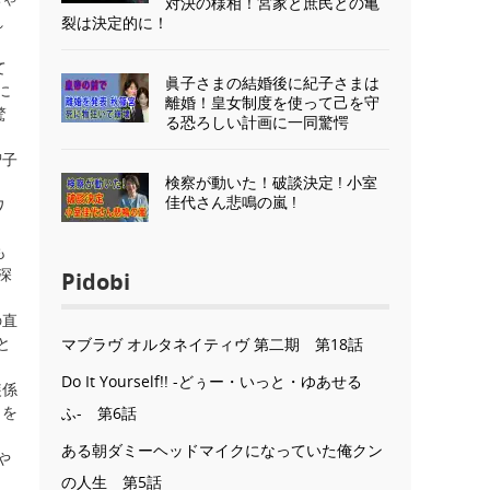
対決の様相！宮家と庶民との亀
れ
裂は決定的に！
て
眞子さまの結婚後に紀子さまは
に
離婚！皇女制度を使って己を守
驚
る恐ろしい計画に一同驚愕
智子
検察が動いた！破談決定 ! 小室
佳代さん悲鳴の嵐 !
ワ
も
深
Pidobi
の直
と
マブラヴ オルタネイティヴ 第二期 第18話
Do It Yourself!! -どぅー・いっと・ゆあせる
装係
ワを
ふ- 第6話
ある朝ダミーヘッドマイクになっていた俺クン
や
の人生 第5話