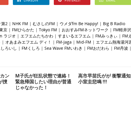
LINKEDIN
PINTEREST
EMAIL
オ第2
|
NHK FM
|
むさしのFM
|
ウメダfm Be Happy!
|
Big B Radio
西東京
|
FMひらかた
|
Tokyo FM
|
おおすみFMネットワーク
|
FM軽井
an ラジオ
|
エフエムたちかわ
|
すまいるエフエム
|
FMみっきぃ
|
FM
キ
|
オ
あまみエフエム ディ！
|
FM-Jaga
|
Mid-FM
|
エフエム熱海湯河
ムしろいし
|
FMくしろ
|
Sea Wave FMいわき
|
FMおだわら
|
FM丹波
のカン
M子氏が狂乱状態で連絡！
高市早苗氏がが 衝撃通知
が捜
緊急帰国したい理由が普通
小室圭悲鳴 !!!
じゃなかった！