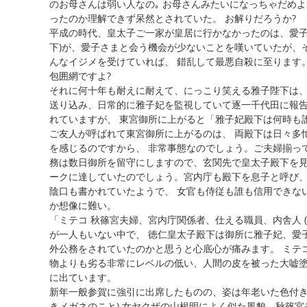
のお母さんは弱い人なの｡ お母さんみたいになっちゃだめ
ったのか理解できず呆然とされていた。 お解りだろうか?
平成の時代、皇太子ご一家が皇居に行かなかったのは、愛子
下)が、愛子さまと会う機会が少ないことを嘆いていたが、
んなイジメを受けていれば、 錯乱して最悪自殺に至ります
包囲網ですよ?
それに何十年も耐えに耐えて、にっこり笑える雅子陛下は、
送り込み、日常的に雅子妃を監視していて逐一千代田に報
れていますが、 東宮御所に上がると「雅子妃殿下は何時も
ご友人が呼ばれて東宮御所に上がるのは、 両殿下は日々多
を感じるのですから、 非常事態なのでしょう。ご夫婦揃っ
務は数日御所を留守にしますので、玄関先で皇太子殿下を
ークに達していたのでしょう。宮内庁も殿下を息子と呼び、
陰口も書かれていたようで、 女官も侍従も誰も信用できな
か想像に難い。
「ミテコ 秋篠宮夫婦、宮内庁関係者、仕える職員、内舎人 
が一人もいない中で、 徳仁皇太子殿下は御所に雅子妃、愛
外公務をされていたのかと思うと心底心が痛みます。 ミテ
物よりも劣る非常にレベルの低い、人間の皮を被った大嘘
に出ています。
新年一般参賀に強引に出席したものの、姿は年老いた色付き
きメガネのこと) 女ヤクザの山根明によく似た風貌、秋篠