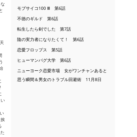
ゃな
モブサイコ100 Ⅲ 第6話
と
不徳のギルド 第6話
、
転生したら剣でした 第7話
陰の実力者になりたくて！ 第6話
天
。
恋愛フロップス 第5話
間
ヒューマンバグ大学 第6話
う
始
ニューヨーク恋愛市場 女がワンチャンあると
思う瞬間＆男女のトラブル回避術 11月8日
に
智
に
にい
い
は挨
る
なた