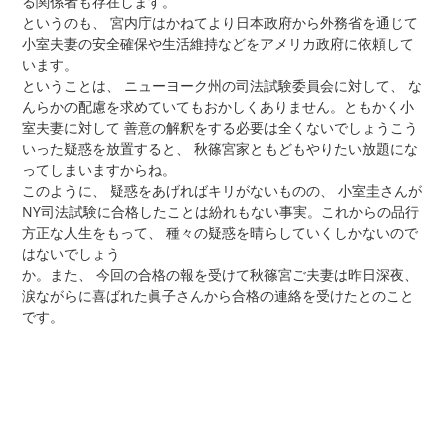
る関係者も存在します。
というのも、 宮内庁はかねてより日本政府から外務省を通じて
小室夫妻の安全確保や生活維持などをアメリカ政府に依頼して
います。
ということは、 ニューヨーク州の司法試験委員会に対して、 な
んらかの配慮を求めていてもおかしくありません。ともかく小
室夫妻に対して 善意の解釈をする必要は全くないでしょうこう
いった疑惑を放置すると、 秋篠宮家ともどもやりたい放題にな
ってしまいますからね。
このように、 疑惑をあげればキリがないものの、 小室圭さんが
NY司法試験に合格したことは紛れもない事実。これからの品行
方正な人生をもって、 種々の疑惑を晴らしていくしかないので
はないでしょう
か。また、 今回の合格の報を受けて秋篠宮ご夫妻は昨日深夜、
涙ながらに喜ばれた眞子さんから合格の連絡を受けたとのこと
です。