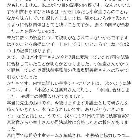
かもしれません。以上が1つ目の記事の内容です。なんといいま
すか相変わらずひろゆきは上から目線だし小室圭さんのことは
なから味方していた感じがしますよね。確かにひろゆき氏のい
うように合格自体はとても凄いことですが、 多くの国民が合格
したことを喜べないのは、
未だに数々の疑惑について説明がなされていないからですまず
はそのことを前提にツイートをしてほしいところでしね··では2
つ目の記事に移ります。
さて、 先ほど小室圭さんが今年7月に受験していたNY司法試験
に合格していたことが明らかとなりました。小室圭さんがかつ
て勤務していた奥野法律事務所の代表奥野善彦さんへの取材で
明らかとなった
かたちです。内情に詳しい皇室ジャ-ナリストは、 次のように述
べています。「小室さんは奥野さんに対し、 『今回は合格しま
した。 弁護士の仲間入りができました。
本当に先生のおげです。今後はますます弁護士として研さんを
積んでいきたい。本当にうれしいです。ありがとうございま
す』 などと話したようです。我々にも21日の午後に秋篠宮家の
宮務官から小室圭さんが司法試験に合格したとの報告がありま
した。
宮内庁では通称小室チームが編成され、 外務省と協力しつつ二