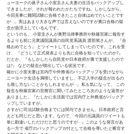
ューヨークの眞子さん小室圭さん夫妻の生活をバックアップし
てきましたが、それが報われたかたちですね。しかしながら、
今回見事に難関試験に合格できたこと自体はめでたいことです
が···。実はあまり大きな声では言えないのですが裏口合格の疑
念が急浮上しているんです。
というのも、 小室圭さんが奥野法律事務所や秋篠宮家に報告す
るよりも前に元衆議院議員の自民党系議員 渡部篤さんが、 『合
格おめでとう』 とツイートしてしまっていたのです。これを受
け、 『どうして正式発表よりも先に合格を知っていたのか?』
だとか、『もしかしたら自民党や日本政府が裏で支援したので
は?』 などの疑念が噴出している状況です。
確かに小室夫妻は宮内庁や外務省のバックアップを受けながら
ニーヨーク生活を満喫していますし、不正入学の疑念が出るの
も致し方ないことかもしれませんが···。私も気になって、 この
疑念を秋篠宮家の宮務官に聞いてみたところ次のような返答が
ありました。『たしかに生活面では宮内庁と外務省がバックア
ップしていますが。
さすがに司法試験合格までには関与できません。日本政府と言
えども同じだと思います。なので、 今回の元議員のツイートも
単に勘違いしただけだと思うのですが···』このような発言があ
る一方で 省庁のバックアップカ忖として合格を導いたと断言す