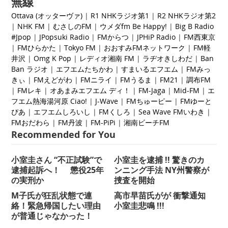
無線
Ottava (オッターヴァ)
|
R1 NHKラジオ第1
|
R2 NHKラジオ第2
|
NHK FM
|
むさしのFM
|
ウメダfm Be Happy!
|
Big B Radio
#Jpop
|
JPopsuki Radio
|
FMからつ
|
JPHiP Radio
|
FM西東京
|
FMひらかた
|
Tokyo FM
|
おおすみFMネットワーク
|
FM軽
井沢
|
Omg K Pop
|
レディオ湘南 FM
|
ラヂオきしわだ
|
Ban
Ban ラジオ
|
エフエムたちかわ
|
すまいるエフエム
|
FMみっ
きぃ
|
FMえどがわ
|
FMニライ
|
FMうるま
|
FM21
|
調布FM
|
FMレキ
|
オ
あまみエフエム ディ！
|
FM-Jaga
|
Mid-FM
|
エ
フエム熱海湯河原 Ciao!
|
J-Wave
|
FMちゅーピー
|
FMゆーと
ぴあ
|
エフエムしろいし
|
FMくしろ
|
Sea Wave FMいわき
|
FMおだわら
|
FM丹波
|
FM-PiPi
|
湘南ビーチFM
Recommended for You
小室圭さん “不正試験”で
小室圭を逮捕 !! 驚きのカ
逮捕起訴へ！ 懲役25年
ンニング手法 NY州警察が
の実刑か
捜査を開始
M子氏が狂乱状態で連
高市早苗氏がが 衝撃通知
絡！緊急帰国したい理由
小室圭悲鳴 !!!
が普通じゃなかった！