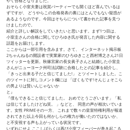
やく合格となりました。
おそらく小室夫妻は祝賀パーティーでも開くほど喜んでいるは
ずですが、 どうやらこの合格発表の裏にはとんでもない疑惑が
あるようなのです。今回はそちらについて書かれた記事を見つ
けましたので。
紹介と詳しい解説をしていきたいと思います。まず1つ目は、
小室圭さんの合格に関してひろゆき氏が発言した内容に関する
話題をお届けします。
ここからは一部引用を含みます。さて、 インターネット掲示板
2ちゃんねるの開設者で実業家のひろゆきこと西村博之さん21日
ツイッターを更新。秋篠宮家の長女眞子さんと結婚した小室圭
さんがニューヨーク州司法試験に合格したとの記事を紹介し、
「きっと出来る子だと信じてました!」 とツイートしました。こ
のツイートに対しコメント欄には 「ぼくもです!そんじょそこら
の男よりは賢いんじゃないか
と』
『僕もできること信じてました。 おめでとうございます」「私
は信じてましたけどね笑。 」などと、 同意の声が相次いでいま
す。女性 PRIMEその一方、 これまで数々の皇室特権利用が報道
されてきた以上今回も何かしらの権力が働いたのではないか、
と不安視する声も上がっている状況です。
いずれにせよ ここしばらくは再び小室フィーバーが巻き起こる